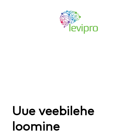
Skip
to
main
content
Uue veebilehe
loomine