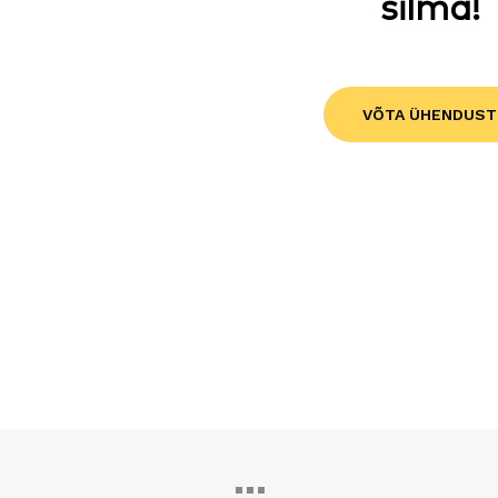
silma!
VÕTA ÜHENDUST