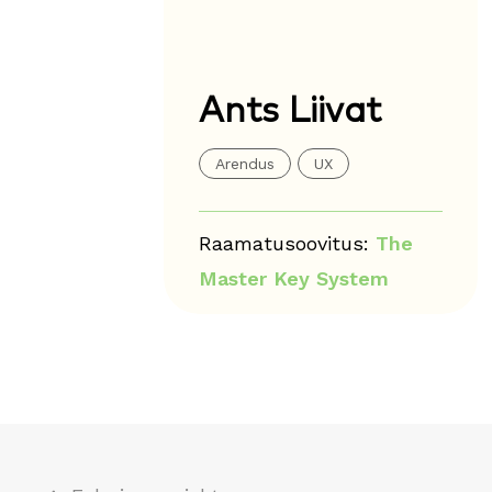
Ants Liivat
Arendus
UX
Raamatusoovitus:
The
Master Key System