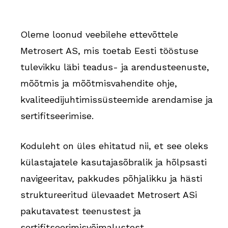
Oleme loonud veebilehe ettevõttele
Metrosert AS, mis toetab Eesti tööstuse
tulevikku läbi teadus- ja arendusteenuste,
mõõtmis ja mõõtmisvahendite ohje,
kvaliteedijuhtimissüsteemide arendamise ja
sertifitseerimise.
Koduleht on üles ehitatud nii, et see oleks
külastajatele kasutajasõbralik ja hõlpsasti
navigeeritav, pakkudes põhjalikku ja hästi
struktureeritud ülevaadet Metrosert ASi
pakutavatest teenustest ja
sertifitseerimisvõimalustest.