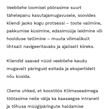
Veebilehe loomisel pöörasime suurt
tähelepanu kasutajamugavusele, soovides
kliendi jaoks kogu protsessi – toote valimine,
pakkumise küsimine, edasimüüja leidmine või
hoolduse tellimine – muuta võimalikult
lihtsalt navigeeritavaks ja ajaliselt kiireks.
Kliendid saavad nüüd veebilehe kaudu
mugavalt päringuid esitada ja ekspertidelt
nõu küsida.
Oleme uhked, et koostöös Kliimaseadmega
töötasime neile välja ka kaasaegse intraneti
ja tõhusa müügipäringute haldamise