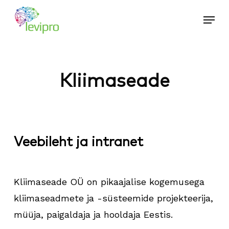
Skip
Menu
to
Close
main
Menu
content
Kliimaseade
Veebileht ja intranet
Kliimaseade OÜ on pikaajalise kogemusega
kliimaseadmete ja -süsteemide projekteerija,
müüja, paigaldaja ja hooldaja Eestis.