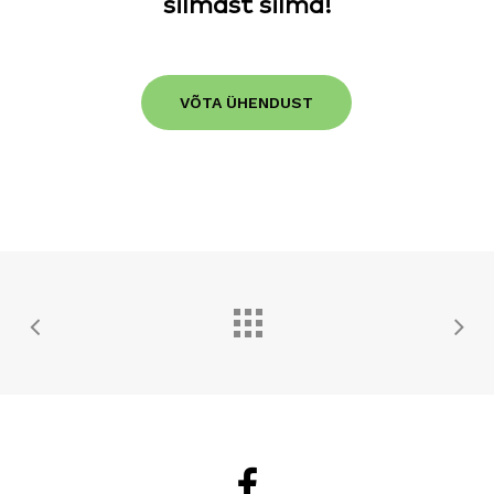
silmast silma!
VÕTA ÜHENDUST